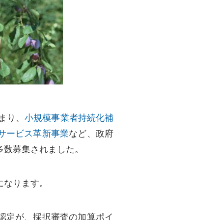
まり、
小規模事業者持続化補
サービス革新事業
など、政府
多数募集されました。
になります。
認定が、採択審査の加算ポイ