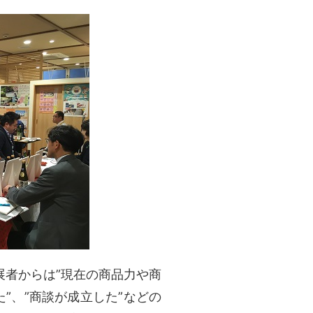
展者からは”現在の商品力や商
”、”商談が成立した”などの